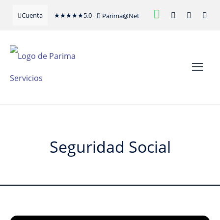
★
★
★
★
★
5.0
Cuenta
Parima@Net
Seguridad Social