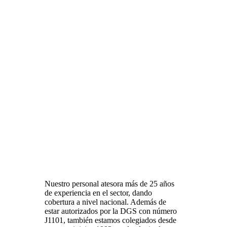
¿Cómo puede ayudarme una correduría de seguros?
Una correduría de seguros es una compañía que está en contacto
directo con diversas aseguradoras para conocer las coberturas que
ofrecen. Este conocimiento del sector le permite ofrecer al cliente las
mejores coberturas, a los mejores precios. La última decisión para
elegir la compañía la tiene el asegurado. La correduría actúa como
mero mediador y asesor, para ayudar a que el cliente tome la mejor
decisión, la cual repercute en su bienestar y el de su familia.
Nuestro personal atesora más de 25 años
de experiencia en el sector, dando
cobertura a nivel nacional. Además de
estar autorizados por la DGS con número
J1101, también estamos colegiados desde