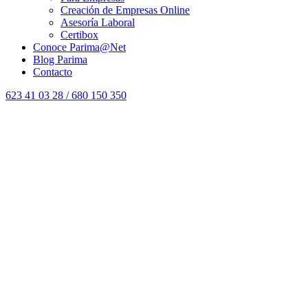
Creación de Empresas Online
Asesoría Laboral
Certibox
Conoce Parima@Net
Blog Parima
Contacto
623 41 03 28 / 680 150 350
Correduría de Seguros