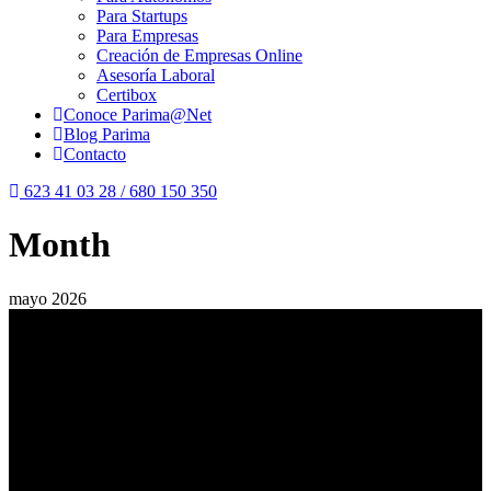
Para Startups
Para Empresas
Creación de Empresas Online
Asesoría Laboral
Certibox
Conoce Parima@Net
Blog Parima
Contacto
623 41 03 28 / 680 150 350
Month
mayo 2026