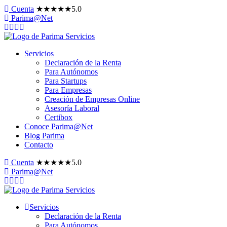
Cuenta
★
★
★
★
★
5.0
Parima@Net
Servicios
Declaración de la Renta
Para Autónomos
Para Startups
Para Empresas
Creación de Empresas Online
Asesoría Laboral
Certibox
Conoce Parima@Net
Blog Parima
Contacto
Cuenta
★
★
★
★
★
5.0
Parima@Net
Servicios
Declaración de la Renta
Para Autónomos