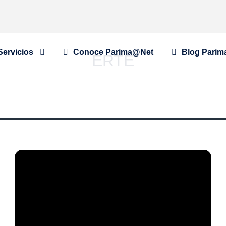
Servicios
Conoce Parima@Net
Blog Parim
ERTE