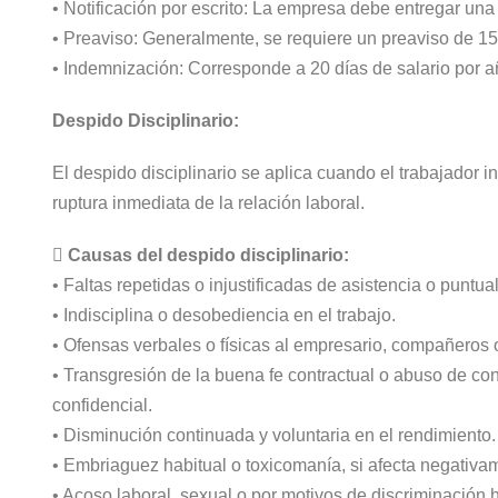
• Notificación por escrito: La empresa debe entregar una
• Preaviso: Generalmente, se requiere un preaviso de 15
• Indemnización: Corresponde a 20 días de salario por 
Despido Disciplinario:
El despido disciplinario se aplica cuando el trabajador i
ruptura inmediata de la relación laboral.
 Causas del despido disciplinario:
• Faltas repetidas o injustificadas de asistencia o puntua
• Indisciplina o desobediencia en el trabajo.
• Ofensas verbales o físicas al empresario, compañeros 
• Transgresión de la buena fe contractual o abuso de co
confidencial.
• Disminución continuada y voluntaria en el rendimiento.
• Embriaguez habitual o toxicomanía, si afecta negativ
• Acoso laboral, sexual o por motivos de discriminación