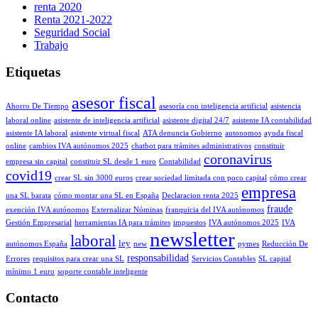
renta 2020
Renta 2021-2022
Seguridad Social
Trabajo
Etiquetas
asesor fiscal
Ahorro De Tiempo
asesoría con inteligencia artificial
asistencia
laboral online
asistente de inteligencia artificial
asistente digital 24/7
asistente IA contabilidad
asistente IA laboral
asistente virtual fiscal
ATA denuncia Gobierno
autonomos
ayuda fiscal
online
cambios IVA autónomos 2025
chatbot para trámites administrativos
constituir
coronavirus
empresa sin capital
constituir SL desde 1 euro
Contabilidad
covid19
crear SL sin 3000 euros
crear sociedad limitada con poco capital
cómo crear
empresa
una SL barata
cómo montar una SL en España
Declaracion renta 2025
fraude
exención IVA autónomos
Externalizar Nóminas
franquicia del IVA autónomos
Gestión Empresarial
herramientas IA para trámites
impuestos
IVA autónomos 2025
IVA
newsletter
laboral
ley
autónomos España
new
pymes
Reducción De
responsabilidad
Errores
requisitos para crear una SL
Servicios Contables
SL capital
mínimo 1 euro
soporte contable inteligente
Contacto