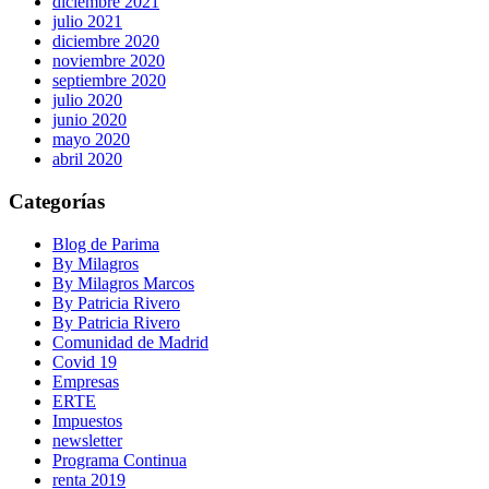
diciembre 2021
julio 2021
diciembre 2020
noviembre 2020
septiembre 2020
julio 2020
junio 2020
mayo 2020
abril 2020
Categorías
Blog de Parima
By Milagros
By Milagros Marcos
By Patricia Rivero
By Patricia Rivero
Comunidad de Madrid
Covid 19
Empresas
ERTE
Impuestos
newsletter
Programa Continua
renta 2019