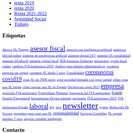
renta 2019
renta 2020
Renta 2021-2022
Seguridad Social
Trabajo
Etiquetas
asesor fiscal
Ahorro De Tiempo
asesoría con inteligencia artificial
asistencia
laboral online
asistente de inteligencia artificial
asistente digital 24/7
asistente IA contabilidad
asistente IA laboral
asistente virtual fiscal
ATA denuncia Gobierno
autonomos
ayuda fiscal
online
cambios IVA autónomos 2025
chatbot para trámites administrativos
constituir
coronavirus
empresa sin capital
constituir SL desde 1 euro
Contabilidad
covid19
crear SL sin 3000 euros
crear sociedad limitada con poco capital
cómo crear
empresa
una SL barata
cómo montar una SL en España
Declaracion renta 2025
fraude
exención IVA autónomos
Externalizar Nóminas
franquicia del IVA autónomos
Gestión Empresarial
herramientas IA para trámites
impuestos
IVA autónomos 2025
IVA
newsletter
laboral
ley
autónomos España
new
pymes
Reducción De
responsabilidad
Errores
requisitos para crear una SL
Servicios Contables
SL capital
mínimo 1 euro
soporte contable inteligente
Contacto