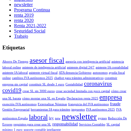
newsletter
Programa Continua
renta 2019
renta 2020
Renta 2021-2022
Seguridad Social
Trabajo
Etiquetas
asesor fiscal
Ahorro De Tiempo
asesoría con inteligencia artificial
asistencia
laboral online
asistente de inteligencia artificial
asistente digital 24/7
asistente IA contabilidad
asistente IA laboral
asistente virtual fiscal
ATA denuncia Gobierno
autonomos
ayuda fiscal
online
cambios IVA autónomos 2025
chatbot para trámites administrativos
constituir
coronavirus
empresa sin capital
constituir SL desde 1 euro
Contabilidad
covid19
crear SL sin 3000 euros
crear sociedad limitada con poco capital
cómo crear
empresa
una SL barata
cómo montar una SL en España
Declaracion renta 2025
fraude
exención IVA autónomos
Externalizar Nóminas
franquicia del IVA autónomos
Gestión Empresarial
herramientas IA para trámites
impuestos
IVA autónomos 2025
IVA
newsletter
laboral
ley
autónomos España
new
pymes
Reducción De
responsabilidad
Errores
requisitos para crear una SL
Servicios Contables
SL capital
mínimo 1 euro
soporte contable inteligente