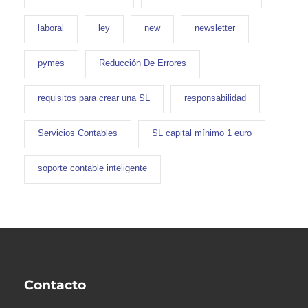
laboral
ley
new
newsletter
pymes
Reducción De Errores
requisitos para crear una SL
responsabilidad
Servicios Contables
SL capital mínimo 1 euro
soporte contable inteligente
Contacto