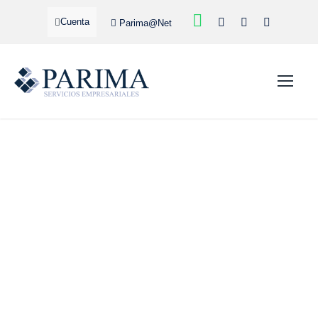
Cuenta
Parima@Net
AYUDAS RECIBIDAS
POR EL COVID-19 EN EL
IRPF