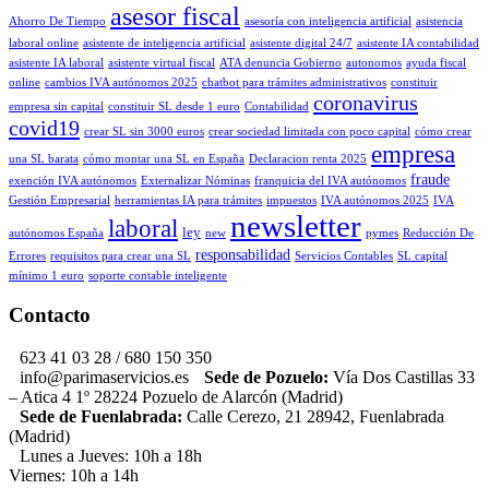
asesor fiscal
Ahorro De Tiempo
asesoría con inteligencia artificial
asistencia
laboral online
asistente de inteligencia artificial
asistente digital 24/7
asistente IA contabilidad
asistente IA laboral
asistente virtual fiscal
ATA denuncia Gobierno
autonomos
ayuda fiscal
online
cambios IVA autónomos 2025
chatbot para trámites administrativos
constituir
coronavirus
empresa sin capital
constituir SL desde 1 euro
Contabilidad
covid19
crear SL sin 3000 euros
crear sociedad limitada con poco capital
cómo crear
empresa
una SL barata
cómo montar una SL en España
Declaracion renta 2025
fraude
exención IVA autónomos
Externalizar Nóminas
franquicia del IVA autónomos
Gestión Empresarial
herramientas IA para trámites
impuestos
IVA autónomos 2025
IVA
newsletter
laboral
ley
autónomos España
new
pymes
Reducción De
responsabilidad
Errores
requisitos para crear una SL
Servicios Contables
SL capital
mínimo 1 euro
soporte contable inteligente
Contacto
623 41 03 28 / 680 150 350
info@parimaservicios.es
Sede de Pozuelo:
Vía Dos Castillas 33
– Atica 4 1º 28224 Pozuelo de Alarcón (Madrid)
Sede de Fuenlabrada:
Calle Cerezo, 21 28942, Fuenlabrada
(Madrid)
Lunes a Jueves: 10h a 18h
Viernes: 10h a 14h