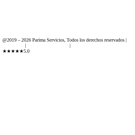
@2019 – 2026 Parima Servicios, Todos los derechos reservados |
Aviso legal
|
Política de Privacidad
|
Política de Cookies
★
★
★
★
★
5.0