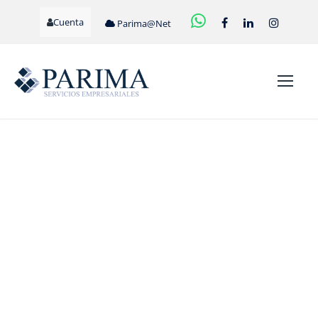
Cuenta
Parima@Net
LAPTOP-
G013BAB128_640