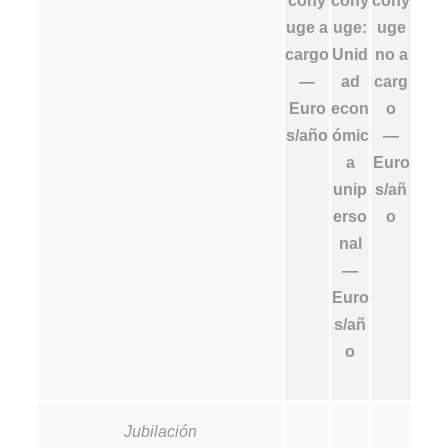
cóny
cóny
cóny
uge a
uge:
uge
cargo
Unid
no a
—
ad
carg
Euro
econ
o
s/año
ómic
—
a
Euro
unip
s/añ
erso
o
nal
—
Euro
s/añ
o
Jubilación