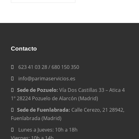
Contacto
623 41 03 28 / 680 150 350
info@parimaservicios.es
Sede de Pozuelo:
Vía Dos Castillas 33 – Atica 4
1º 28224 Pozuelo de Alarcón (Madrid)
Sede de Fuenlabrada:
Calle Cerezo, 21 28942,
Fuenlabrada (Madrid)
Lunes a Jueves: 10h a 18h
Viernes: 10h a 14h