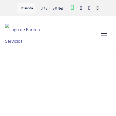
Cuenta
Parima@Net
SHUTTERSTOCK_251320
138