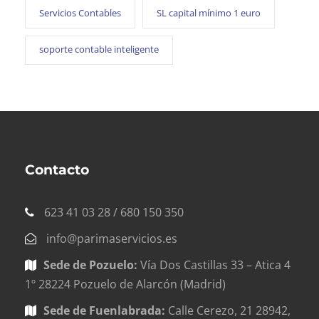
Servicios Contables
SL capital mínimo 1 euro
soporte contable inteligente
Contacto
623 41 03 28 / 680 150 350
info@parimaservicios.es
Sede de Pozuelo:
Vía Dos Castillas 33 – Atica 4
1º 28224 Pozuelo de Alarcón (Madrid)
Sede de Fuenlabrada:
Calle Cerezo, 21 28942,