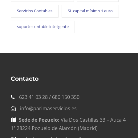
Servicios Contables
SL capital mínimo 1 euro
soporte contable inteligente
Contacto
623 41 03 28 / 680 150 350
info@parimaservicios.es
Sede de Pozuelo:
Vía Dos Castillas 33 – Atica 4
1º 28224 Pozuelo de Alarcón (Madrid)