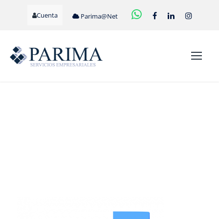
Cuenta
Parima@Net
SEXOS-
G1C6EBC1AF_640